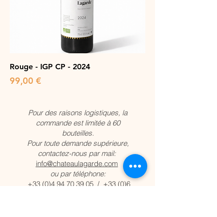
Rouge - IGP CP - 2024
Prix
99,00 €
Pour des raisons logistiques, la
commande est limitée à 60
bouteilles.
Pour toute demande supérieure,
contactez-nous par mail:
info@chateaulagarde.com
ou par téléphone:
+33 (0)4 94 70 39 05
/
+33 (0)6
29 62 13 33