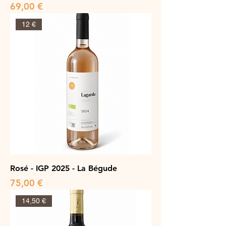
Prix
69,00 €
12 €
Rosé - IGP 2025 - La Bégude
Prix
75,00 €
14,50 €