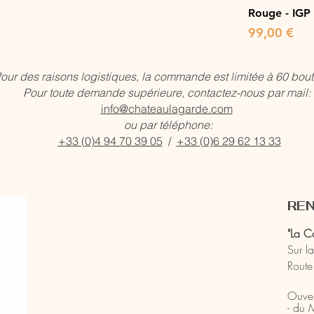
Rouge - IGP
Prix
99,00 €
our des raisons logistiques, la commande est limitée à 60 boute
Pour toute demande supérieure, contactez-nous par mail:
info@chateaulagarde.com
ou par téléphone:
+33 (0)4 94 70 39 05
/
+33 (0)6 29 62 13 33
REN
"La C
Sur l
Route
Ouver
- du 