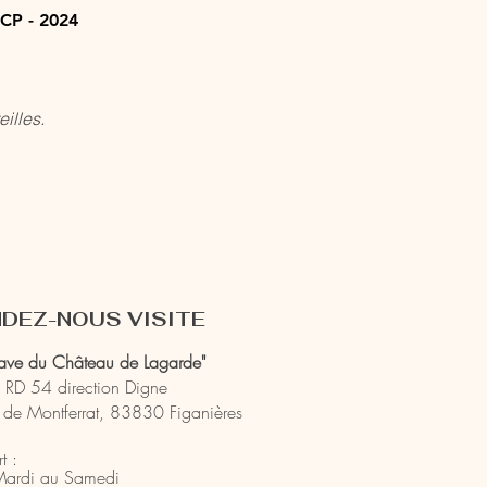
 CP - 2024
illes.
DEZ-NOUS VISITE
ave du Château de Lagarde"
a RD 54 direction Digne
 de Montferrat, 83830 Figanières
t :
Mardi au
Samedi