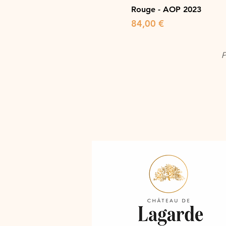
Rouge - AOP 2023
Prix
84,00 €
P